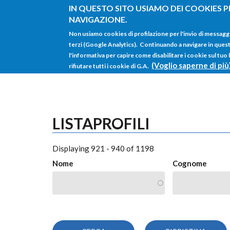
Salta al contenuto principale
IN QUESTO SITO USIAMO DEI COOKIES P
NAVIGAZIONE.
Non usiamo cookies di profilazione per l'invio di messagg
terzi (Google Analytics). Continuando a navigare in questo 
l'informativa per capire come disabilitare i cookie sul tuo
(Voglio saperne di più
rifiutare tutti i cookie di G.A.
LISTAPROFILI
Displaying 921 - 940 of 1198
Nome
Cognome