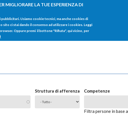
ER MIGLIORARE LA TUE ESPERIENZA DI
HOME
TUTTI I
i pubblicitari. Usiamo cookie tecnici, ma anche cookies di
sito ci stai dando il consenso ad utilizzare i cookies. Leggi
 browser. Oppure premi il bottone "Rifiuta", qui vicino, per
)
Struttura di afferenza
Competenze
Filtra persone in base 