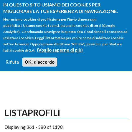
Salta al contenuto principale
IN QUESTO SITO USIAMO DEI COOKIES PER
MIGLIORARE LA TUE ESPERIENZA DI NAVIGAZIONE.
Non usiamo cookies di profilazione per l'invio di messaggi
pubblicitari. Usiamo cookie tecnici, ma anche cookies di terzi (Google
Analytics). Continuando a navigare in questo sito ci stai dando il consenso ad
utilizzare i cookies. Leggi l'informativa per capire come disabilitare i cookie
FORM
sul tuo browser. Oppure premi il bottone "Rifiuta", qui vicino, per rifiutare
Main menu
DI
(Voglio saperne di più)
tutti i cookie di G.A.
HOME
TUTTI I PROFILI
ISTRUZIONI
RICERCA
Rifiuta
OK, d'accordo
LOGIN
LISTAPROFILI
Displaying 361 - 380 of 1198