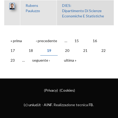
Rubens
DIES:
Pauluzzo
Dipartimento Di Scienze
Economiche E Statistiche
« prima
‹ precedente
…
15
16
PAGINE
17
18
19
20
21
22
23
…
seguente ›
ultima »
(
Privacy
) (
Cookies
)
(c)
uniud.it
-
AINF
. Realizzazione tecnica
FB
.