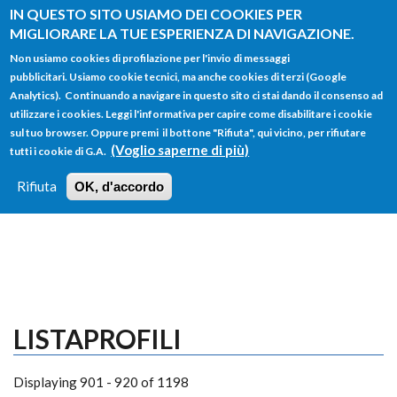
Salta al contenuto principale
IN QUESTO SITO USIAMO DEI COOKIES PER
MIGLIORARE LA TUE ESPERIENZA DI NAVIGAZIONE.
Non usiamo cookies di profilazione per l'invio di messaggi
pubblicitari. Usiamo cookie tecnici, ma anche cookies di terzi (Google
Analytics). Continuando a navigare in questo sito ci stai dando il consenso ad
utilizzare i cookies. Leggi l'informativa per capire come disabilitare i cookie
FORM
sul tuo browser. Oppure premi il bottone "Rifiuta", qui vicino, per rifiutare
Main menu
DI
(Voglio saperne di più)
tutti i cookie di G.A.
HOME
TUTTI I PROFILI
ISTRUZIONI
RICERCA
Rifiuta
OK, d'accordo
LOGIN
LISTAPROFILI
Displaying 901 - 920 of 1198