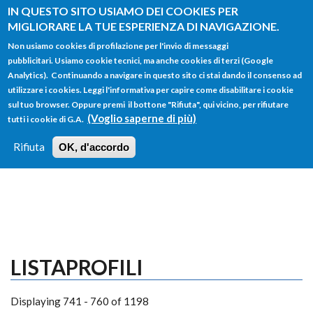
Salta al contenuto principale
IN QUESTO SITO USIAMO DEI COOKIES PER
MIGLIORARE LA TUE ESPERIENZA DI NAVIGAZIONE.
Non usiamo cookies di profilazione per l'invio di messaggi
pubblicitari. Usiamo cookie tecnici, ma anche cookies di terzi (Google
Analytics). Continuando a navigare in questo sito ci stai dando il consenso ad
utilizzare i cookies. Leggi l'informativa per capire come disabilitare i cookie
FORM
sul tuo browser. Oppure premi il bottone "Rifiuta", qui vicino, per rifiutare
Main menu
DI
(Voglio saperne di più)
tutti i cookie di G.A.
HOME
TUTTI I PROFILI
ISTRUZIONI
RICERCA
Rifiuta
OK, d'accordo
LOGIN
LISTAPROFILI
Displaying 741 - 760 of 1198