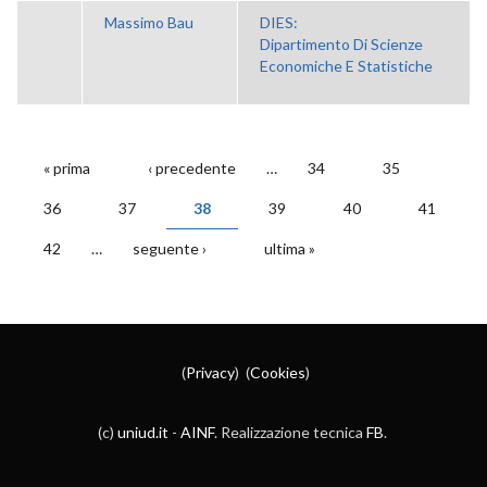
Massimo Bau
DIES:
Dipartimento Di Scienze
Economiche E Statistiche
« prima
‹ precedente
…
34
35
PAGINE
36
37
38
39
40
41
42
…
seguente ›
ultima »
(
Privacy
) (
Cookies
)
(c)
uniud.it
-
AINF
. Realizzazione tecnica
FB
.