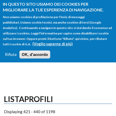
Salta al contenuto principale
IN QUESTO SITO USIAMO DEI COOKIES PER
MIGLIORARE LA TUE ESPERIENZA DI NAVIGAZIONE.
Non usiamo cookies di profilazione per l'invio di messaggi
pubblicitari. Usiamo cookie tecnici, ma anche cookies di terzi (Google
Analytics). Continuando a navigare in questo sito ci stai dando il consenso ad
utilizzare i cookies. Leggi l'informativa per capire come disabilitare i cookie
FORM
sul tuo browser. Oppure premi il bottone "Rifiuta", qui vicino, per rifiutare
Main menu
DI
(Voglio saperne di più)
tutti i cookie di G.A.
HOME
TUTTI I PROFILI
ISTRUZIONI
RICERCA
Rifiuta
OK, d'accordo
LOGIN
LISTAPROFILI
Displaying 421 - 440 of 1198