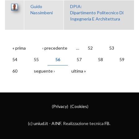
Guido
DPIA:
Nassimbeni
Dipartimento Politecnico Di
Ingegneria E Architettura
« prima
‹ precedente
…
52
53
PAGINE
54
55
56
57
58
59
60
seguente ›
ultima »
(
Privacy
) (
Cookies
)
(c)
uniud.it
-
AINF
. Realizzazione tecnica
FB
.