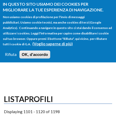
Salta al contenuto principale
IN QUESTO SITO USIAMO DEI COOKIES PER
MIGLIORARE LA TUE ESPERIENZA DI NAVIGAZIONE.
Non usiamo cookies di profilazione per l'invio di messaggi
pubblicitari. Usiamo cookie tecnici, ma anche cookies di terzi (Google
Analytics). Continuando a navigare in questo sito ci stai dando il consenso ad
utilizzare i cookies. Leggi l'informativa per capire come disabilitare i cookie
FORM
sul tuo browser. Oppure premi il bottone "Rifiuta", qui vicino, per rifiutare
Main menu
DI
(Voglio saperne di più)
tutti i cookie di G.A.
HOME
TUTTI I PROFILI
ISTRUZIONI
RICERCA
Rifiuta
OK, d'accordo
LOGIN
LISTAPROFILI
Displaying 1101 - 1120 of 1198