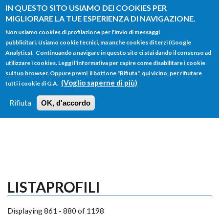
Salta al contenuto principale
IN QUESTO SITO USIAMO DEI COOKIES PER
MIGLIORARE LA TUE ESPERIENZA DI NAVIGAZIONE.
Non usiamo cookies di profilazione per l'invio di messaggi
pubblicitari. Usiamo cookie tecnici, ma anche cookies di terzi (Google
Analytics). Continuando a navigare in questo sito ci stai dando il consenso ad
utilizzare i cookies. Leggi l'informativa per capire come disabilitare i cookie
FORM
sul tuo browser. Oppure premi il bottone "Rifiuta", qui vicino, per rifiutare
Main menu
DI
(Voglio saperne di più)
tutti i cookie di G.A.
HOME
TUTTI I PROFILI
ISTRUZIONI
RICERCA
Rifiuta
OK, d'accordo
LOGIN
LISTAPROFILI
Displaying 861 - 880 of 1198