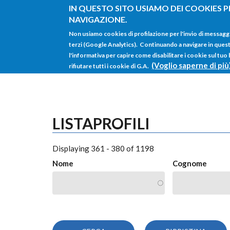
Salta al contenuto principale
IN QUESTO SITO USIAMO DEI COOKIES P
NAVIGAZIONE.
Non usiamo cookies di profilazione per l'invio di messagg
terzi (Google Analytics). Continuando a navigare in questo 
l'informativa per capire come disabilitare i cookie sul tuo
(Voglio saperne di più
rifiutare tutti i cookie di G.A.
LISTAPROFILI
Displaying 361 - 380 of 1198
Nome
Cognome