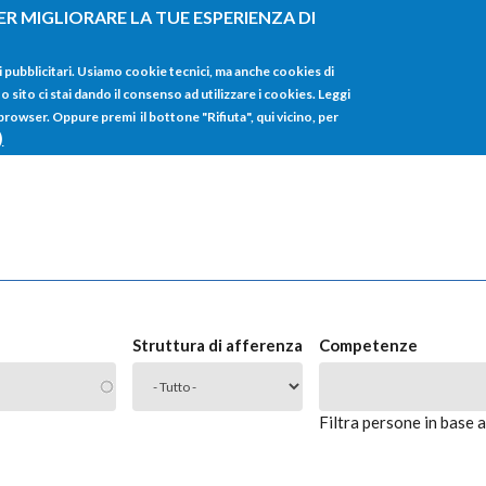
ER MIGLIORARE LA TUE ESPERIENZA DI
HOME
TUTTI I
i pubblicitari. Usiamo cookie tecnici, ma anche cookies di
sito ci stai dando il consenso ad utilizzare i cookies. Leggi
 browser. Oppure premi il bottone "Rifiuta", qui vicino, per
)
Struttura di afferenza
Competenze
Filtra persone in base 