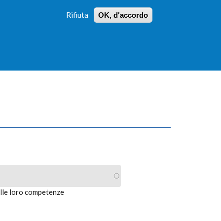
Rifiuta
OK, d'accordo
 PROFILI
ISTRUZIONI
LOGIN
»
»
FORM
DI
RICERCA
alle loro competenze