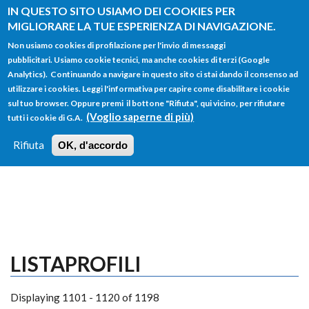
Salta al contenuto principale
IN QUESTO SITO USIAMO DEI COOKIES PER
MIGLIORARE LA TUE ESPERIENZA DI NAVIGAZIONE.
Non usiamo cookies di profilazione per l'invio di messaggi
pubblicitari. Usiamo cookie tecnici, ma anche cookies di terzi (Google
Analytics). Continuando a navigare in questo sito ci stai dando il consenso ad
utilizzare i cookies. Leggi l'informativa per capire come disabilitare i cookie
FORM
sul tuo browser. Oppure premi il bottone "Rifiuta", qui vicino, per rifiutare
Main menu
DI
(Voglio saperne di più)
tutti i cookie di G.A.
HOME
TUTTI I PROFILI
ISTRUZIONI
RICERCA
Rifiuta
OK, d'accordo
LOGIN
LISTAPROFILI
Displaying 1101 - 1120 of 1198