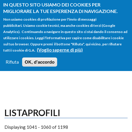
Salta al contenuto principale
IN QUESTO SITO USIAMO DEI COOKIES PER
MIGLIORARE LA TUE ESPERIENZA DI NAVIGAZIONE.
Non usiamo cookies di profilazione per l'invio di messaggi
pubblicitari. Usiamo cookie tecnici, ma anche cookies di terzi (Google
Analytics). Continuando a navigare in questo sito ci stai dando il consenso ad
utilizzare i cookies. Leggi l'informativa per capire come disabilitare i cookie
FORM
sul tuo browser. Oppure premi il bottone "Rifiuta", qui vicino, per rifiutare
Main menu
DI
(Voglio saperne di più)
tutti i cookie di G.A.
HOME
TUTTI I PROFILI
ISTRUZIONI
RICERCA
Rifiuta
OK, d'accordo
LOGIN
LISTAPROFILI
Displaying 1041 - 1060 of 1198