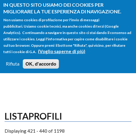
Salta al contenuto principale
IN QUESTO SITO USIAMO DEI COOKIES PER
MIGLIORARE LA TUE ESPERIENZA DI NAVIGAZIONE.
Non usiamo cookies di profilazione per l'invio di messaggi
pubblicitari. Usiamo cookie tecnici, ma anche cookies di terzi (Google
Analytics). Continuando a navigare in questo sito ci stai dando il consenso ad
utilizzare i cookies. Leggi l'informativa per capire come disabilitare i cookie
FORM
sul tuo browser. Oppure premi il bottone "Rifiuta", qui vicino, per rifiutare
Main menu
DI
(Voglio saperne di più)
tutti i cookie di G.A.
HOME
TUTTI I PROFILI
ISTRUZIONI
RICERCA
Rifiuta
OK, d'accordo
LOGIN
LISTAPROFILI
Displaying 421 - 440 of 1198