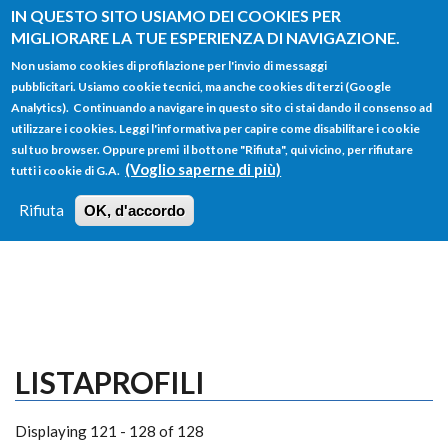
Salta al contenuto principale
IN QUESTO SITO USIAMO DEI COOKIES PER
MIGLIORARE LA TUE ESPERIENZA DI NAVIGAZIONE.
Non usiamo cookies di profilazione per l'invio di messaggi
pubblicitari. Usiamo cookie tecnici, ma anche cookies di terzi (Google
Analytics). Continuando a navigare in questo sito ci stai dando il consenso ad
utilizzare i cookies. Leggi l'informativa per capire come disabilitare i cookie
FORM
sul tuo browser. Oppure premi il bottone "Rifiuta", qui vicino, per rifiutare
Main menu
DI
(Voglio saperne di più)
tutti i cookie di G.A.
HOME
TUTTI I PROFILI
ISTRUZIONI
RICERCA
Rifiuta
OK, d'accordo
LOGIN
LISTAPROFILI
Displaying 121 - 128 of 128