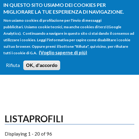
Salta al contenuto principale
IN QUESTO SITO USIAMO DEI COOKIES PER
MIGLIORARE LA TUE ESPERIENZA DI NAVIGAZIONE.
Non usiamo cookies di profilazione per l'invio di messaggi
pubblicitari. Usiamo cookie tecnici, ma anche cookies di terzi (Google
Analytics). Continuando a navigare in questo sito ci stai dando il consenso ad
utilizzare i cookies. Leggi l'informativa per capire come disabilitare i cookie
FORM
sul tuo browser. Oppure premi il bottone "Rifiuta", qui vicino, per rifiutare
Main menu
DI
(Voglio saperne di più)
tutti i cookie di G.A.
HOME
TUTTI I PROFILI
ISTRUZIONI
RICERCA
Rifiuta
OK, d'accordo
LOGIN
LISTAPROFILI
Displaying 1 - 20 of 96