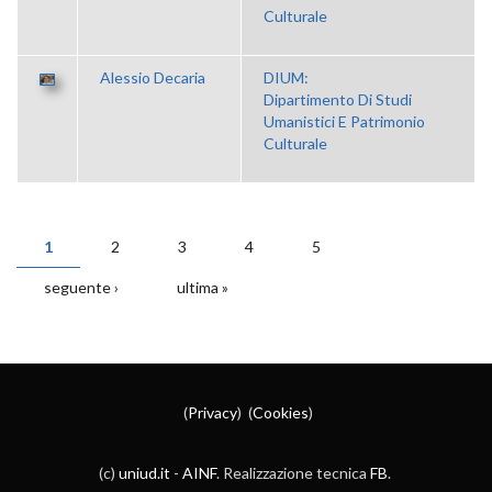
Culturale
Alessio Decaria
DIUM:
Dipartimento Di Studi
Umanistici E Patrimonio
Culturale
1
2
3
4
5
PAGINE
seguente ›
ultima »
(
Privacy
) (
Cookies
)
(c)
uniud.it
-
AINF
. Realizzazione tecnica
FB
.