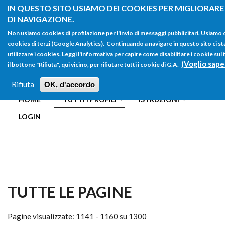
Salta al contenuto principale
IN QUESTO SITO USIAMO DEI COOKIES PER MIGLIORARE
DI NAVIGAZIONE.
Non usiamo cookies di profilazione per l'invio di messaggi pubblicitari. Usiamo
cookies di terzi (Google Analytics). Continuando a navigare in questo sito ci st
utilizzare i cookies. Leggi l'informativa per capire come disabilitare i cookie s
(Voglio sape
il bottone "Rifiuta", qui vicino, per rifiutare tutti i cookie di G.A.
FORM
Main menu
DI
Rifiuta
OK, d'accordo
HOME
TUTTI I PROFILI
ISTRUZIONI
RICERCA
LOGIN
TUTTE LE PAGINE
Pagine visualizzate: 1141 - 1160 su 1300