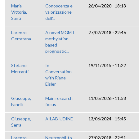
Maria
Conoscenza e
26/04/2020 - 18:13
Vittoria,
valorizzazione
Santi
dell'...
Lorenzo,
A novel MGMT
27/02/2018 - 22:46
Gerratana
methylation-
based
prognostic...
Stefano,
In
19/11/2015 - 11:22
Mercanti
Conversation
with Riane
Eisler
Giuseppe,
Main research
11/05/2026 - 11:58
Fanelli
focus
Giuseppe,
AILAB-UDINE
13/06/2024 - 15:45
Serra
Lorenzo,
Neutrophil-to-
27/02/2018 - 22:51