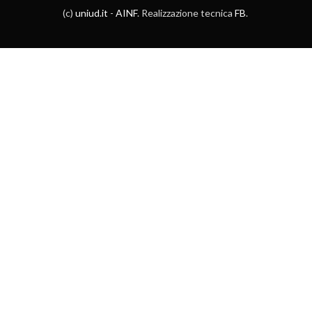
(c)
uniud.it
-
AINF
. Realizzazione tecnica
FB
.