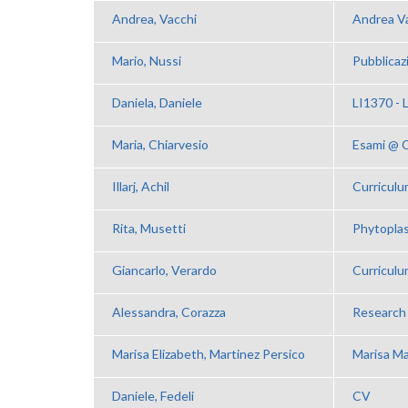
Andrea, Vacchi
Andrea V
Mario, Nussi
Pubblicaz
Daniela, Daniele
LI1370 -
Maria, Chiarvesio
Esami @
Illarj, Achil
Curriculu
Rita, Musetti
Phytopla
Giancarlo, Verardo
Curriculu
Alessandra, Corazza
Research 
Marisa Elizabeth, Martinez Persico
Marisa Ma
Daniele, Fedeli
CV