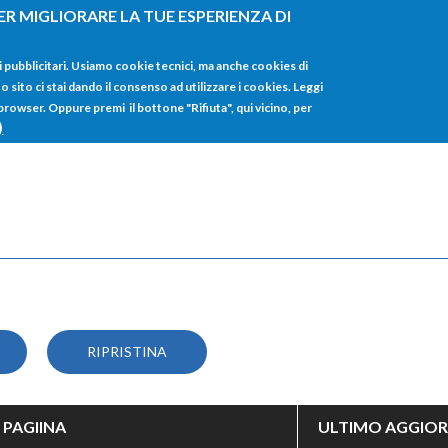
ER MIGLIORARE LA TUE ESPERIENZA DI
HOME
TUTTI I
i pubblicitari. Usiamo cookie tecnici, ma anche cookies di
sito ci stai dando il consenso ad utilizzare i cookies. Leggi
 browser. Oppure premi il bottone "Rifiuta", qui vicino, per
)
 PAGIINA
ULTIMO AGGIO