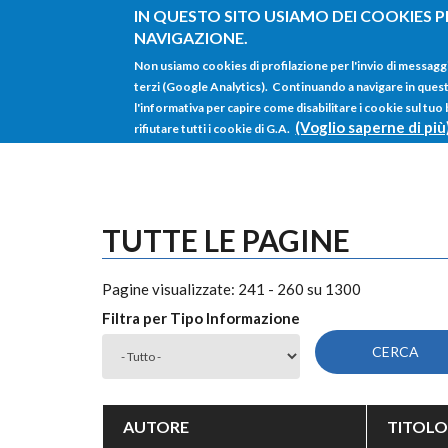
Salta al contenuto principale
IN QUESTO SITO USIAMO DEI COOKIES P
NAVIGAZIONE.
Non usiamo cookies di profilazione per l'invio di messagg
terzi (Google Analytics). Continuando a navigare in questo 
l'informativa per capire come disabilitare i cookie sul tuo
(Voglio saperne di più
rifiutare tutti i cookie di G.A.
TUTTE LE PAGINE
Pagine visualizzate: 241 - 260 su 1300
Filtra per Tipo Informazione
AUTORE
TITOLO