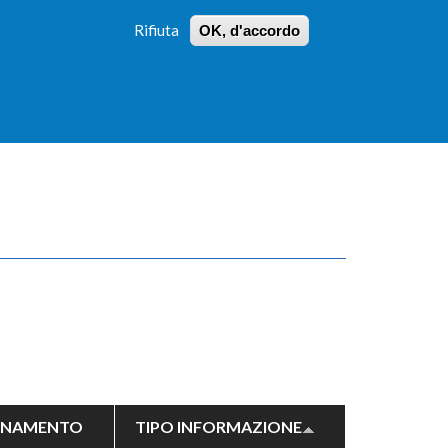
Rifiuta
OK, d'accordo
 PROFILI
ISTRUZIONI
LOGIN
»
»
FORM
DI
RICERCA
RNAMENTO
TIPO INFORMAZIONE