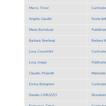
Marco, Trovo'
Curriculu
Angelo, Gaudio
Storia del
Maria, Bortoluzzi
Pubblicazi
Barbara, Skerlavaj
Barbara S
Luca, Cossettini
Curriculu
Luca, Iseppi
Publicati
Claudio, Piciarelli
Materiale 
Enrica, Bolognesi
Curricul
Davide, CARUZZO
Ricevime
Francesco, Crisci
Curricul