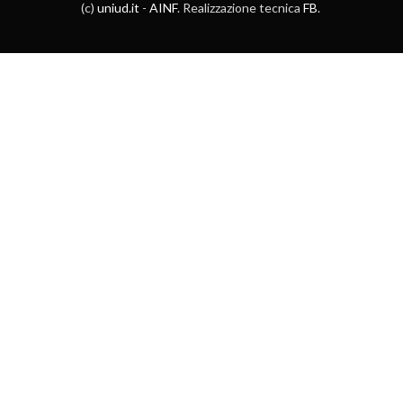
(c)
uniud.it
-
AINF
. Realizzazione tecnica
FB
.