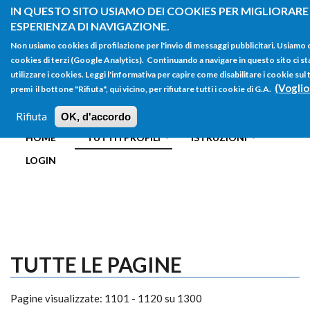
Salta al contenuto principale
IN QUESTO SITO USIAMO DEI COOKIES PER MIGLIORARE
ESPERIENZA DI NAVIGAZIONE.
Non usiamo cookies di profilazione per l'invio di messaggi pubblicitari. Usiamo
cookies di terzi (Google Analytics). Continuando a navigare in questo sito ci st
utilizzare i cookies. Leggi l'informativa per capire come disabilitare i cookie s
(Voglio
premi il bottone "Rifiuta", qui vicino, per rifiutare tutti i cookie di G.A.
FORM
Main menu
DI
Rifiuta
OK, d'accordo
HOME
TUTTI I PROFILI
ISTRUZIONI
RICERCA
LOGIN
TUTTE LE PAGINE
Pagine visualizzate: 1101 - 1120 su 1300