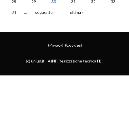
28
29
30
31
32
33
34
…
seguente ›
ultima »
(
Privacy
) (
Cookies
)
(c)
uniud.it
-
AINF
. Realizzazione tecnica
FB
.