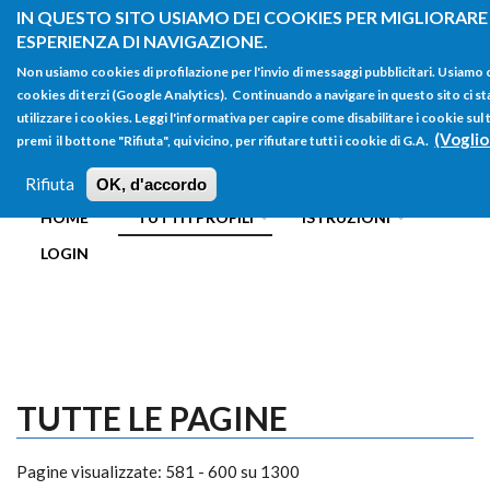
Salta al contenuto principale
IN QUESTO SITO USIAMO DEI COOKIES PER MIGLIORARE
ESPERIENZA DI NAVIGAZIONE.
Non usiamo cookies di profilazione per l'invio di messaggi pubblicitari. Usiamo
cookies di terzi (Google Analytics). Continuando a navigare in questo sito ci st
utilizzare i cookies. Leggi l'informativa per capire come disabilitare i cookie s
(Voglio
premi il bottone "Rifiuta", qui vicino, per rifiutare tutti i cookie di G.A.
FORM
Main menu
DI
Rifiuta
OK, d'accordo
HOME
TUTTI I PROFILI
ISTRUZIONI
RICERCA
LOGIN
TUTTE LE PAGINE
Pagine visualizzate: 581 - 600 su 1300