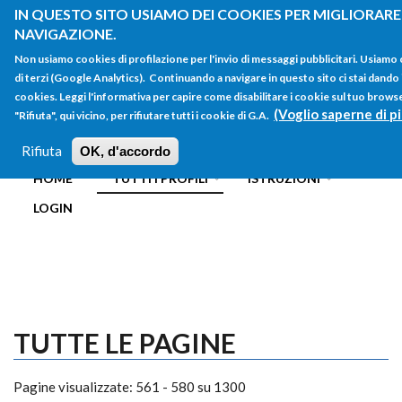
Salta al contenuto principale
IN QUESTO SITO USIAMO DEI COOKIES PER MIGLIORARE 
NAVIGAZIONE.
Non usiamo cookies di profilazione per l'invio di messaggi pubblicitari. Usiamo
di terzi (Google Analytics). Continuando a navigare in questo sito ci stai dando i
cookies. Leggi l'informativa per capire come disabilitare i cookie sul tuo brow
(Voglio saperne di pi
"Rifiuta", qui vicino, per rifiutare tutti i cookie di G.A.
FORM
Main menu
DI
Rifiuta
OK, d'accordo
HOME
TUTTI I PROFILI
ISTRUZIONI
RICERCA
LOGIN
TUTTE LE PAGINE
Pagine visualizzate: 561 - 580 su 1300