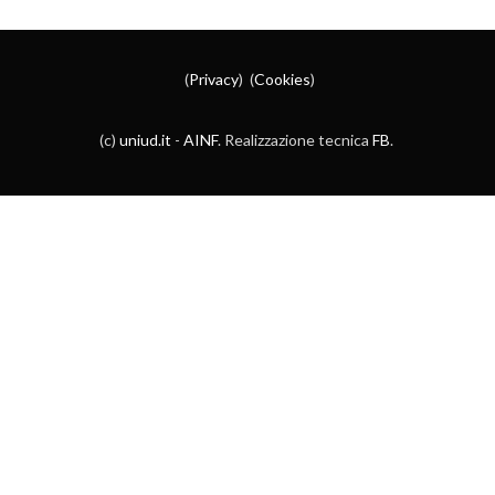
(
Privacy
) (
Cookies
)
(c)
uniud.it
-
AINF
. Realizzazione tecnica
FB
.