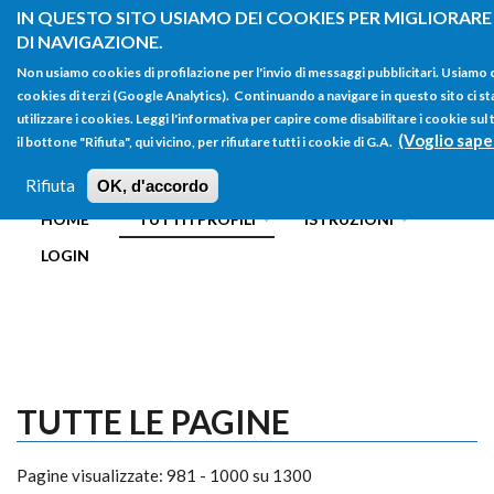
Salta al contenuto principale
IN QUESTO SITO USIAMO DEI COOKIES PER MIGLIORARE
DI NAVIGAZIONE.
Non usiamo cookies di profilazione per l'invio di messaggi pubblicitari. Usiamo
cookies di terzi (Google Analytics). Continuando a navigare in questo sito ci st
utilizzare i cookies. Leggi l'informativa per capire come disabilitare i cookie s
(Voglio sape
il bottone "Rifiuta", qui vicino, per rifiutare tutti i cookie di G.A.
FORM
Main menu
DI
Rifiuta
OK, d'accordo
HOME
TUTTI I PROFILI
ISTRUZIONI
RICERCA
LOGIN
TUTTE LE PAGINE
Pagine visualizzate: 981 - 1000 su 1300