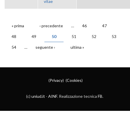
vitae
« prima
‹ precedente
…
46
47
PAGINE
48
49
50
51
52
53
54
…
seguente ›
ultima »
(
Privacy
) (
Cookies
)
(c)
uniud.it
-
AINF
. Realizzazione tecnica
FB
.