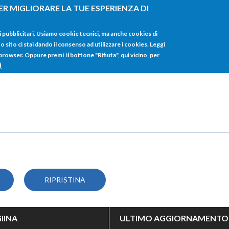
ER MIGLIORARE LA TUE ESPERIENZA DI
HOME
TUTTI I
i pubblicitari. Usiamo cookie tecnici, ma anche cookies di
sito ci stai dando il consenso ad utilizzare i cookies. Leggi
 browser. Oppure premi il bottone "Rifiuta", qui vicino, per
)
IINA
ULTIMO AGGIORNAMENTO