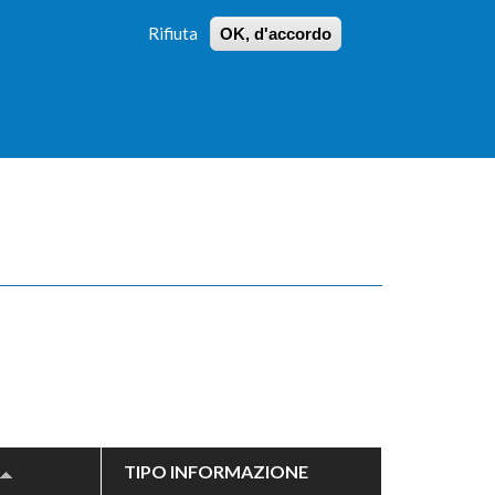
Rifiuta
OK, d'accordo
 PROFILI
ISTRUZIONI
LOGIN
»
»
FORM
DI
RICERCA
TIPO INFORMAZIONE