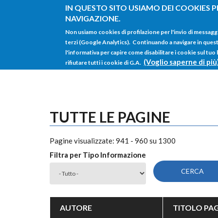
Salta al contenuto principale
IN QUESTO SITO USIAMO DEI COOKIES P
NAVIGAZIONE.
Non usiamo cookies di profilazione per l'invio di messagg
terzi (Google Analytics). Continuando a navigare in questo 
l'informativa per capire come disabilitare i cookie sul tuo
(Voglio saperne di più
rifiutare tutti i cookie di G.A.
TUTTE LE PAGINE
Pagine visualizzate: 941 - 960 su 1300
Filtra per Tipo Informazione
AUTORE
TITOLO PAG