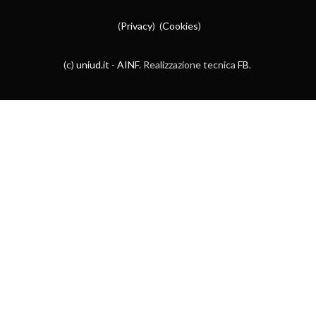
(
Privacy
) (
Cookies
)
(c)
uniud.it
-
AINF
. Realizzazione tecnica
FB
.