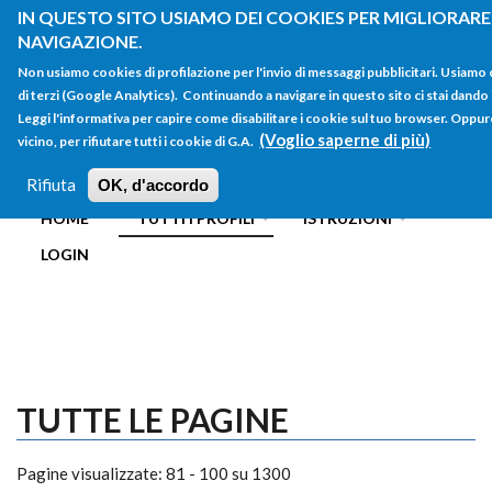
Salta al contenuto principale
IN QUESTO SITO USIAMO DEI COOKIES PER MIGLIORARE 
NAVIGAZIONE.
Non usiamo cookies di profilazione per l'invio di messaggi pubblicitari. Usiamo
di terzi (Google Analytics). Continuando a navigare in questo sito ci stai dando 
Leggi l'informativa per capire come disabilitare i cookie sul tuo browser. Oppure
(Voglio saperne di più)
vicino, per rifiutare tutti i cookie di G.A.
FORM
Main menu
DI
Rifiuta
OK, d'accordo
HOME
TUTTI I PROFILI
ISTRUZIONI
RICERCA
LOGIN
TUTTE LE PAGINE
Pagine visualizzate: 81 - 100 su 1300