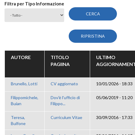
Filtra per Tipo Informazione
AUTORE
TITOLO
ULTIMO
PAGIINA
AGGIORNAMEN
Brunello, Lotti
CV aggiornato
10/01/2026 - 18:33
Filippomichele,
Dov'è l'ufficio di
05/06/2019 - 11:20
Buian
Filippo...
Teresa,
Curriculum Vitae
30/09/2016 - 17:33
Bulfone