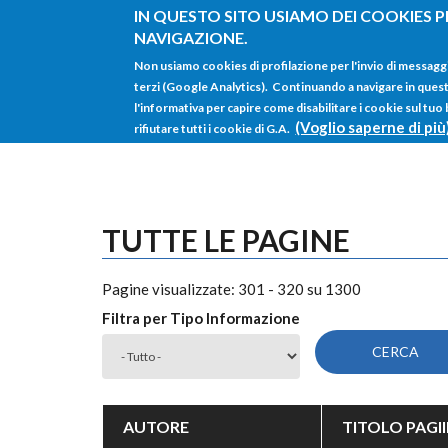
Salta al contenuto principale
IN QUESTO SITO USIAMO DEI COOKIES P
NAVIGAZIONE.
Non usiamo cookies di profilazione per l'invio di messagg
terzi (Google Analytics). Continuando a navigare in questo 
l'informativa per capire come disabilitare i cookie sul tuo
(Voglio saperne di più
rifiutare tutti i cookie di G.A.
TUTTE LE PAGINE
Pagine visualizzate: 301 - 320 su 1300
Filtra per Tipo Informazione
AUTORE
TITOLO PAGI