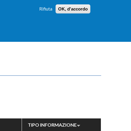
Rifiuta
OK, d'accordo
 PROFILI
ISTRUZIONI
LOGIN
»
»
FORM
DI
RICERCA
TIPO INFORMAZIONE