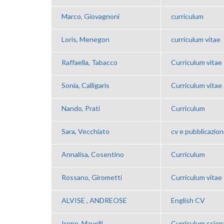
Marco, Giovagnoni
curriculum
Loris, Menegon
curriculum vitae
Raffaella, Tabacco
Curriculum vitae
Sonia, Calligaris
Curriculum vitae d
Nando, Prati
Curriculum
Sara, Vecchiato
cv e pubblicazion
Annalisa, Cosentino
Curriculum
Rossano, Girometti
Curriculum vitae
ALVISE , ANDREOSE
English CV
Irene, Mavelli
Curriculum scient