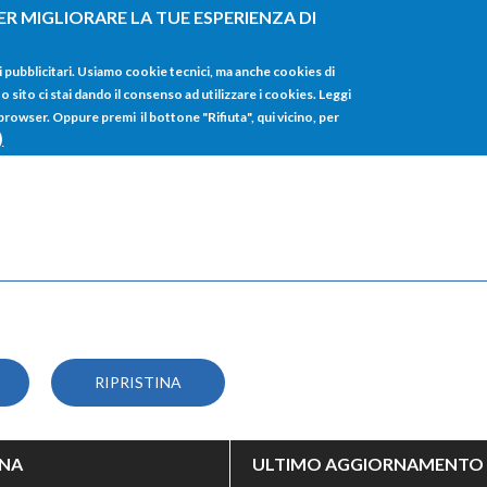
ER MIGLIORARE LA TUE ESPERIENZA DI
HOME
TUTTI I
i pubblicitari. Usiamo cookie tecnici, ma anche cookies di
sito ci stai dando il consenso ad utilizzare i cookies. Leggi
 browser. Oppure premi il bottone "Rifiuta", qui vicino, per
)
INA
ULTIMO AGGIORNAMENTO