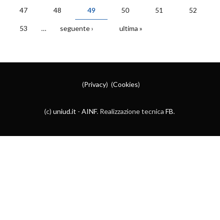
PAGINE
47
48
49
50
51
52
53
…
seguente ›
ultima »
(
Privacy
) (
Cookies
)
(c)
uniud.it
-
AINF
. Realizzazione tecnica
FB
.