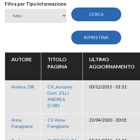
Filtra per Tipo Informazione
AUTORE
TITOLO
ULTIMO
PAGIINA
AGGIORNAMENTO
Andrea, Zilli
CV_europeo -
03/12/2015 - 01:51
Dott. ZILLI
ANDREA
(CIRF)
Anna,
CV Anna
22/04/2020 - 20:01
Frangipane
Frangipane