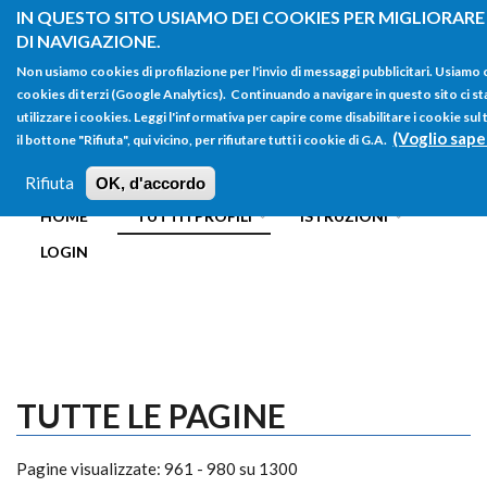
Salta al contenuto principale
IN QUESTO SITO USIAMO DEI COOKIES PER MIGLIORARE
DI NAVIGAZIONE.
Non usiamo cookies di profilazione per l'invio di messaggi pubblicitari. Usiamo
cookies di terzi (Google Analytics). Continuando a navigare in questo sito ci st
utilizzare i cookies. Leggi l'informativa per capire come disabilitare i cookie s
(Voglio sape
il bottone "Rifiuta", qui vicino, per rifiutare tutti i cookie di G.A.
FORM
Main menu
DI
Rifiuta
OK, d'accordo
HOME
TUTTI I PROFILI
ISTRUZIONI
RICERCA
LOGIN
TUTTE LE PAGINE
Pagine visualizzate: 961 - 980 su 1300