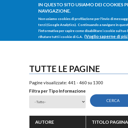
Salta al contenuto principale
IN QUESTO SITO USIAMO DEI COOKIES P
NAVIGAZIONE.
Non usiamo cookies di profilazione per l'invio di messagg
terzi (Google Analytics). Continuando a navigare in questo 
l'informativa per capire come disabilitare i cookie sul tuo
(Voglio saperne di più
rifiutare tutti i cookie di G.A.
TUTTE LE PAGINE
Pagine visualizzate: 441 - 460 su 1300
Filtra per Tipo Informazione
AUTORE
TITOLO PAGIINA