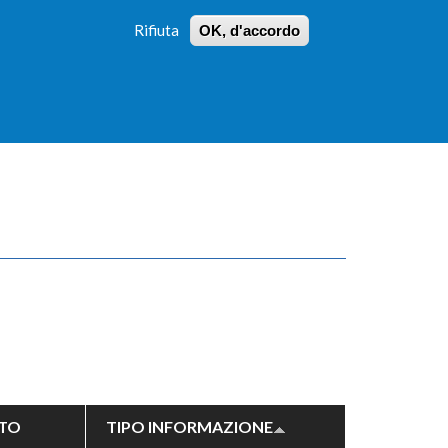
Rifiuta
OK, d'accordo
 PROFILI
ISTRUZIONI
LOGIN
»
»
FORM
DI
RICERCA
TO
TIPO INFORMAZIONE