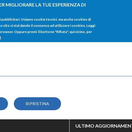
ER MIGLIORARE LA TUE ESPERIENZA DI
HOME
TUTTI I
i pubblicitari. Usiamo cookie tecnici, ma anche cookies di
sito ci stai dando il consenso ad utilizzare i cookies. Leggi
 browser. Oppure premi il bottone "Rifiuta", qui vicino, per
)
ULTIMO AGGIORNAMEN