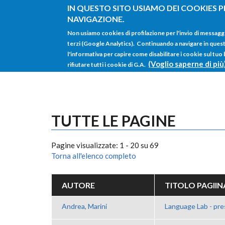
Salta al contenuto principale
IN QUESTO SITO USIAMO DEI COOKIES P
NAVIGAZIONE.
Non usiamo cookies di profilazione per l'invio di messagg
terzi (Google Analytics). Continuando a navigare in questo 
l'informativa per capire come disabilitare i cookie sul tuo
(Voglio saperne di più
rifiutare tutti i cookie di G.A.
TUTTE LE PAGINE
Pagine visualizzate: 1 - 20 su 69
Torna all'elenco completo
AUTORE
TITOLO PAGIIN
Andrea, Marini
Language Lab - pre