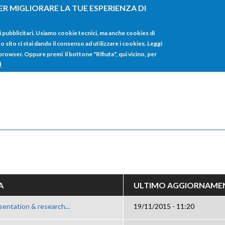
ER MIGLIORARE LA TUE ESPERIENZA DI
HOME
TUTTI I
i pubblicitari. Usiamo cookie tecnici, ma anche cookies di
sito ci stai dando il consenso ad utilizzare i cookies. Leggi
 browser. Oppure premi il bottone "Rifiuta", qui vicino, per
)
A
ULTIMO AGGIORNAME
sentation & research...
19/11/2015 - 11:20