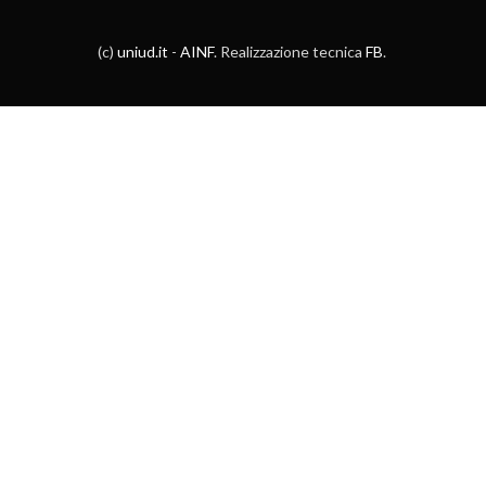
(c)
uniud.it
-
AINF
. Realizzazione tecnica
FB
.