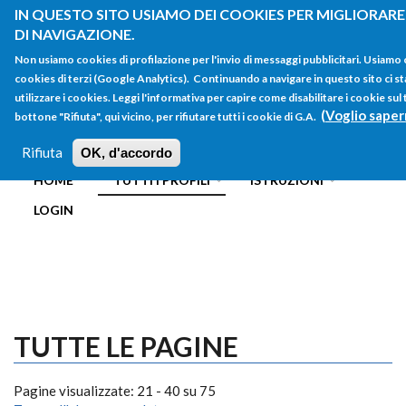
Salta al contenuto principale
IN QUESTO SITO USIAMO DEI COOKIES PER MIGLIORARE
DI NAVIGAZIONE.
Non usiamo cookies di profilazione per l'invio di messaggi pubblicitari. Usiamo
cookies di terzi (Google Analytics). Continuando a navigare in questo sito ci st
utilizzare i cookies. Leggi l'informativa per capire come disabilitare i cookie su
(Voglio saper
bottone "Rifiuta", qui vicino, per rifiutare tutti i cookie di G.A.
FORM
Main menu
DI
Rifiuta
OK, d'accordo
HOME
TUTTI I PROFILI
ISTRUZIONI
RICERCA
LOGIN
TUTTE LE PAGINE
Pagine visualizzate: 21 - 40 su 75