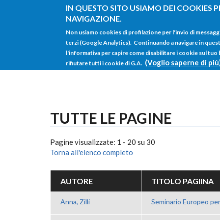
Salta al contenuto principale
IN QUESTO SITO USIAMO DEI COOKIES P
NAVIGAZIONE.
Non usiamo cookies di profilazione per l'invio di messagg
terzi (Google Analytics). Continuando a navigare in questo 
l'informativa per capire come disabilitare i cookie sul tuo
(Voglio saperne di più
rifiutare tutti i cookie di G.A.
TUTTE LE PAGINE
Pagine visualizzate: 1 - 20 su 30
Torna all'elenco completo
AUTORE
TITOLO PAGIINA
Anna, Zilli
Seminario Europeo per 