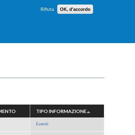
Rifiuta
OK, d'accordo
 PROFILI
ISTRUZIONI
LOGIN
»
»
FORM
DI
RICERCA
MENTO
TIPO INFORMAZIONE
Eventi