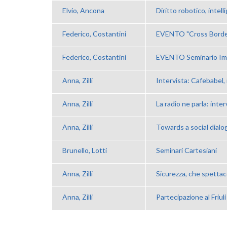
Elvio, Ancona
Diritto robotico, intellig
Federico, Costantini
EVENTO "Cross Border 
Federico, Costantini
EVENTO Seminario Imag
Anna, Zilli
Intervista: Cafebabel, il
Anna, Zilli
La radio ne parla: interv
Anna, Zilli
Towards a social dialo
Brunello, Lotti
Seminari Cartesiani
Anna, Zilli
Sicurezza, che spettac
Anna, Zilli
Partecipazione al Friul