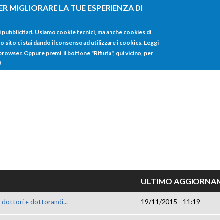
ER MIGLIORARE LA TUE ESPERIENZA DI
HOME
TUTTI I
i pubblicitari. Usiamo cookie tecnici, ma anche cookies di
sito ci stai dando il consenso ad utilizzare i cookies. Leggi
 browser. Oppure premi il bottone "Rifiuta", qui vicino, per
)
ULTIMO AGGIORNA
dottori e dottorandi...
19/11/2015 - 11:19