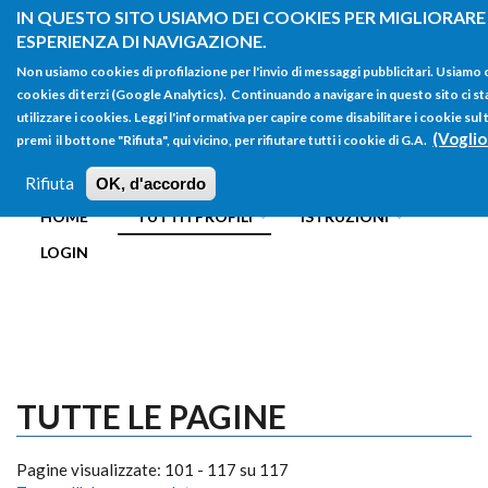
Salta al contenuto principale
IN QUESTO SITO USIAMO DEI COOKIES PER MIGLIORARE
ESPERIENZA DI NAVIGAZIONE.
Non usiamo cookies di profilazione per l'invio di messaggi pubblicitari. Usiamo
cookies di terzi (Google Analytics). Continuando a navigare in questo sito ci st
utilizzare i cookies. Leggi l'informativa per capire come disabilitare i cookie s
(Voglio
premi il bottone "Rifiuta", qui vicino, per rifiutare tutti i cookie di G.A.
FORM
Main menu
DI
Rifiuta
OK, d'accordo
HOME
TUTTI I PROFILI
ISTRUZIONI
RICERCA
LOGIN
TUTTE LE PAGINE
Pagine visualizzate: 101 - 117 su 117