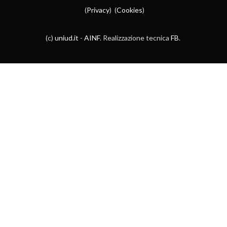
(
Privacy
) (
Cookies
)
(c)
uniud.it
-
AINF
. Realizzazione tecnica
FB
.