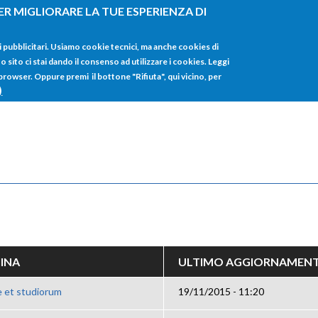
ER MIGLIORARE LA TUE ESPERIENZA DI
HOME
TUTTI I
i pubblicitari. Usiamo cookie tecnici, ma anche cookies di
sito ci stai dando il consenso ad utilizzare i cookies. Leggi
 browser. Oppure premi il bottone "Rifiuta", qui vicino, per
)
IINA
ULTIMO AGGIORNAMEN
e et studiorum
19/11/2015 - 11:20