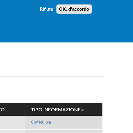
Rifiuta
OK, d'accordo
 PROFILI
ISTRUZIONI
LOGIN
»
»
FORM
DI
RICERCA
TO
TIPO INFORMAZIONE
Curriculum