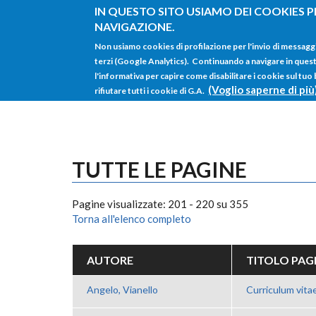
Salta al contenuto principale
IN QUESTO SITO USIAMO DEI COOKIES P
NAVIGAZIONE.
Non usiamo cookies di profilazione per l'invio di messagg
terzi (Google Analytics). Continuando a navigare in questo 
l'informativa per capire come disabilitare i cookie sul tuo
(Voglio saperne di più
rifiutare tutti i cookie di G.A.
TUTTE LE PAGINE
Pagine visualizzate: 201 - 220 su 355
Torna all'elenco completo
AUTORE
TITOLO PAG
Angelo, Vianello
Curriculum vita