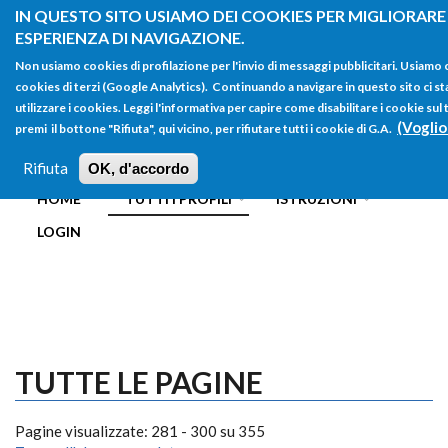
Salta al contenuto principale
IN QUESTO SITO USIAMO DEI COOKIES PER MIGLIORARE
ESPERIENZA DI NAVIGAZIONE.
Non usiamo cookies di profilazione per l'invio di messaggi pubblicitari. Usiamo
cookies di terzi (Google Analytics). Continuando a navigare in questo sito ci st
utilizzare i cookies. Leggi l'informativa per capire come disabilitare i cookie s
(Voglio
premi il bottone "Rifiuta", qui vicino, per rifiutare tutti i cookie di G.A.
FORM
Main menu
DI
Rifiuta
OK, d'accordo
HOME
TUTTI I PROFILI
ISTRUZIONI
RICERCA
LOGIN
TUTTE LE PAGINE
Pagine visualizzate: 281 - 300 su 355