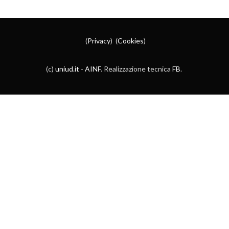
(
Privacy
) (
Cookies
)
(c)
uniud.it
-
AINF
. Realizzazione tecnica
FB
.