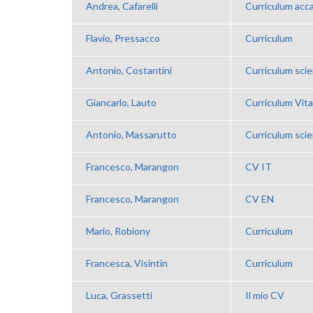
Andrea, Cafarelli
Curriculum acc
Flavio, Pressacco
Curriculum
Antonio, Costantini
Curriculum scien
Giancarlo, Lauto
Curriculum Vit
Antonio, Massarutto
Curriculum scie
Francesco, Marangon
CV IT
Francesco, Marangon
CV EN
Mario, Robiony
Curriculum
Francesca, Visintin
Curriculum
Luca, Grassetti
Il mio CV