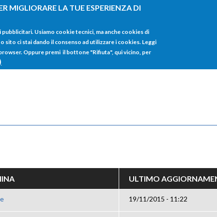
ER MIGLIORARE LA TUE ESPERIENZA DI
HOME
TUTTI I
i pubblicitari. Usiamo cookie tecnici, ma anche cookies di
sito ci stai dando il consenso ad utilizzare i cookies. Leggi
 browser. Oppure premi il bottone "Rifiuta", qui vicino, per
)
IINA
ULTIMO AGGIORNAME
ae
19/11/2015 - 11:22