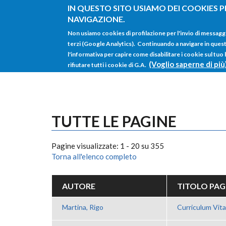
Salta al contenuto principale
IN QUESTO SITO USIAMO DEI COOKIES P
NAVIGAZIONE.
Non usiamo cookies di profilazione per l'invio di messagg
terzi (Google Analytics). Continuando a navigare in questo 
l'informativa per capire come disabilitare i cookie sul tuo
(Voglio saperne di più
rifiutare tutti i cookie di G.A.
TUTTE LE PAGINE
Pagine visualizzate: 1 - 20 su 355
Torna all'elenco completo
AUTORE
TITOLO PAG
Martina, Rigo
Curriculum Vit