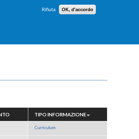
Rifiuta
OK, d'accordo
 PROFILI
ISTRUZIONI
LOGIN
»
»
FORM
DI
RICERCA
NTO
TIPO INFORMAZIONE
Curriculum